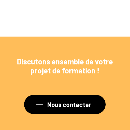
Discutons
ensemble
de
votre
projet
de
formation
!
Nous contacter