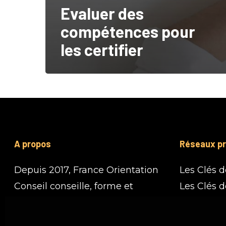
Evaluer des
compétences pour
les certifier
A propos
Réseaux pr
Depuis 2017, France Orientation
Les Clés d
Conseil conseille, forme et
Les Clés 
accompagne les professionnels
Réseau E
du secteur de la formation.
UROF PA