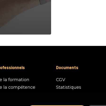
ofessionnels
Documents
e la formation
CGV
de la compétence
Statistiques
ntreprendre VAR
RGPD
CA